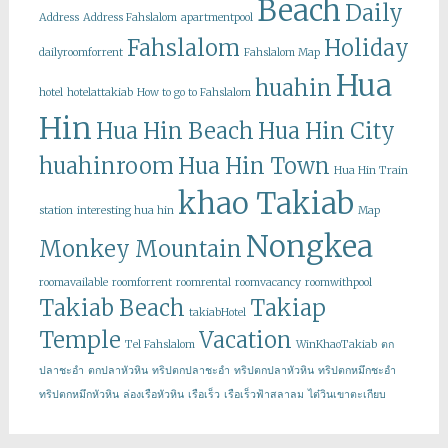
Beach
Daily
Address
Address Fahslalom
apartmentpool
Fahslalom
Holiday
dailyroomforrent
Fahslalom Map
Hua
huahin
hotel
hotelattakiab
How to go to Fahslalom
Hin
Hua Hin Beach
Hua Hin City
huahinroom
Hua Hin Town
Hua Hin Train
khao Takiab
station
interesting hua hin
Map
Nongkea
Monkey Mountain
roomavailable
roomforrent
roomrental
roomvacancy
roomwithpool
Takiab Beach
Takiap
takiabHotel
Temple
Vacation
Tel Fahslalom
WinKhaoTakiab
ตก
ปลาชะอำ
ตกปลาหัวหิน
ทริปตกปลาชะอำ
ทริปตกปลาหัวหิน
ทริปตกหมึกชะอำ
ทริปตกหมึกหัวหิน
ล่องเรือหัวหิน
เรือเร็ว
เรือเร็วฟ้าสลาลม
ไต๋วินเขาตะเกียบ