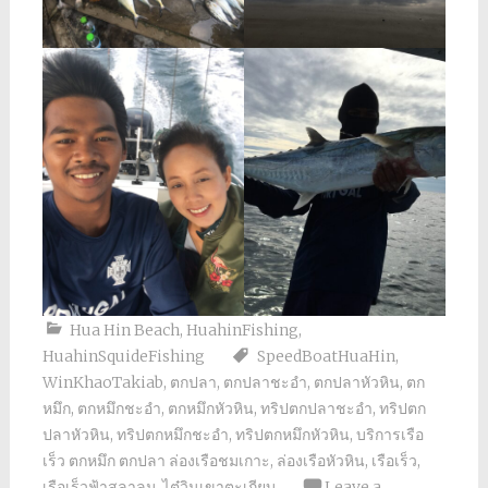
Hua Hin Beach
,
HuahinFishing
,
HuahinSquideFishing
SpeedBoatHuaHin
,
WinKhaoTakiab
,
ตกปลา
,
ตกปลาชะอำ
,
ตกปลาหัวหิน
,
ตก
หมึก
,
ตกหมึกชะอำ
,
ตกหมึกหัวหิน
,
ทริปตกปลาชะอำ
,
ทริปตก
ปลาหัวหิน
,
ทริปตกหมึกชะอำ
,
ทริปตกหมึกหัวหิน
,
บริการเรือ
เร็ว ตกหมึก ตกปลา ล่องเรือชมเกาะ
,
ล่องเรือหัวหิน
,
เรือเร็ว
,
เรือเร็วฟ้าสลาลม
,
ไต๋วินเขาตะเกียบ
Leave a