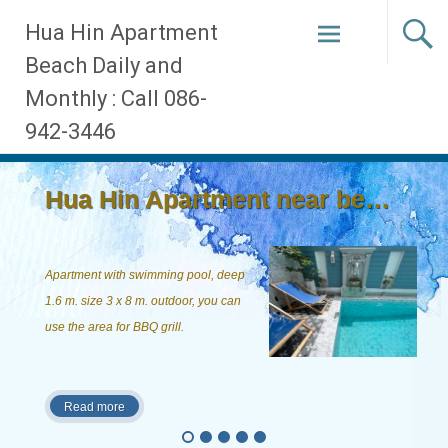
Skip
Hua Hin Apartment
to
Beach Daily and
content
Monthly : Call 086-
942-3446
Hua Hin Apartment near beach, ...
Apartment with swimming pool, deep
1.6 m. size 3 x 8 m. outdoor, you can
use the area for BBQ grill.
Read more